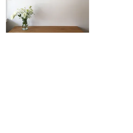
□ 同時開催
源馬菜穂はセカンドスペース「front」で展示しま
す
。
front 岐阜市金宝町2-9-1 13:00- 19:00 木・
土日のみオープン
tel 058-263-7161
http://front-caption.blogspot.jp/
2016-2026
GALLERY CAPTION all rights reserved.