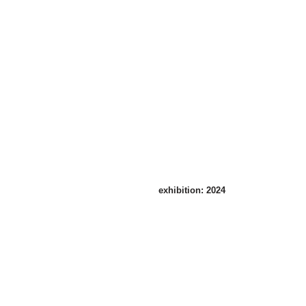
見
た
夢」
2025
年
6
月
28
日
－
7
月
20
日
exhibition: 2024
collection/ selection: 13
2024
年
3
月
16
日
－