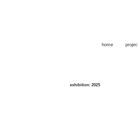
home
projec
exhibition: 2025
牧野優希
牧
野
優
希
「土
が