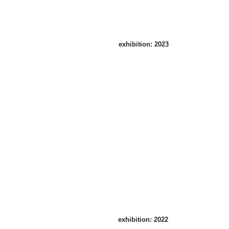
熙
12
倉
月
1
日
exhibition: 2023
NIGHT PIECES
2023
年
11
月
17
日
－
12
月
10
日
exhibition: 2022