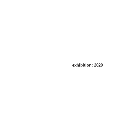
11
日
－
2
月
24
日
exhibition: 2020
秋の夜長
2020
年
10
月
1
日-11
月
22
日