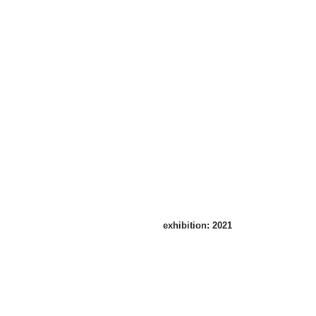
眞
板
雅
文
展
2022
年
10
月
1
日
－
10
月
16
日
exhibition: 2021
collection/ selection:11
2021
年
2
月