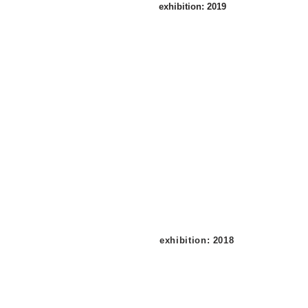
exhibition: 2019
美
子
｜
三
collection/ selection:10
2019
輪
年
奈
4
保
月
子
13
日
－
5
月
26
日
exhibition: 2018
白い赤
2018
年