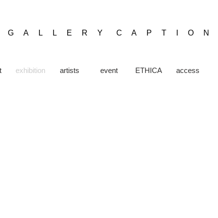
​G A L L E R Y C A P T I O N
t
exhibition
artists
event
ETHICA
access
on the way here
2025
年
3
月
26
日