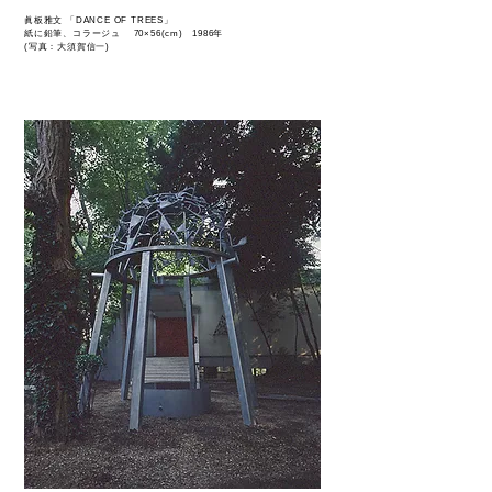
眞板雅文 「DANCE OF TREES」
紙に鉛筆、コラージュ 70×56(cm) 1986年
(写真：大須賀信一)