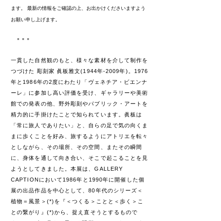
ます。
最新の情報をご確認の上、お出かけくださいますよう
お願い申し上げます。
​ ＊＊＊
一貫した自然観のもと、様々な素材を介して制作を
つづけた 彫刻家 眞板雅文(1944年-2009年)。1976
年と1986年の2度にわたり「ヴェネチア・ビエンナ
ーレ」に参加し高い評価を受け、ギャラリーや美術
館での発表の他、野外彫刻やパブリック・アートを
精力的に手掛けたことで知られています。眞板は
「常に旅人でありたい」と、自らの足で気の向くま
まに歩くことを好み、旅するようにアトリエを転々
としながら、その場所、その空間、またその瞬間
に、身体を通して向き合い、そこで起こることを見
ようとしてきました。本展は、GALLERY
CAPTIONにおいて1986年と1990年に開催した個
展の出品作品を中心として、80年代のシリーズ＜
植物＝風景＞(*)を『＜つくる＞ことと＜歩く＞こ
との繋がり』(*)から、捉え直そうとするもので