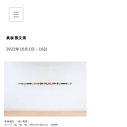
眞板雅文展
2022年10月1日－16日​
眞板雅文 「遠い風景」
ロープ、紐、枝、他
294×23×23(cm) 1986年