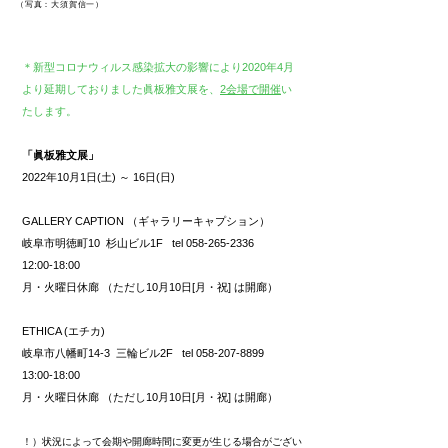
​（写真：大須賀信一）
＊新型コロナウィルス感染拡大の影響により2020年4月
より延期しておりました眞板雅文展を、
2会場で開催
い
たします。
「眞板雅文展」
2022年10月1日(土) ～ 16日(日)
GALLERY CAPTION （ギャラリーキャプション）
岐阜市明徳町10 杉山ビル1F tel 058-265-2336
12:00-18:00
月・火曜日休廊 （ただし10月10日[月・祝] は開廊）
ETHICA (エチカ)
岐阜市八幡町14-3 三輪ビル2F tel 058-207-8899
13:00-18:00
月・火曜日休廊 （ただし10月10日[月・祝] は開廊）
！）状況によって会期や開廊時間に変更が生じる場合がござい