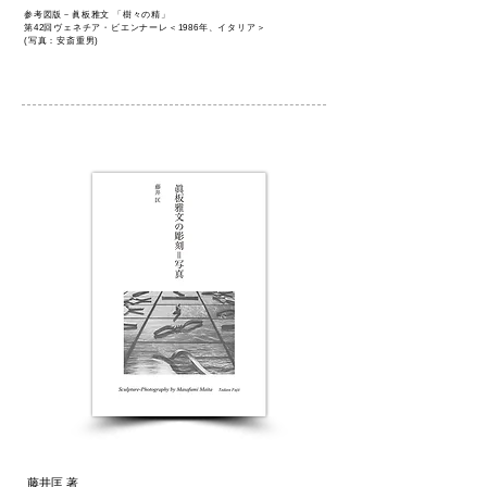
参考図版－眞板雅文 「樹々の精」
第42回ヴェネチア・ビエンナーレ
＜1986年、イタリア＞
(写真：安斎重男)
藤井匡 著