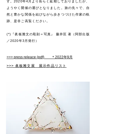
す。2020年4月より長らく延期しておりましたが、
ようやく開催の運びとなりました。旅の先々で、自
然と豊かな関係を結びながら歩きつづけた作家の軌
跡、是非ご高覧ください。
(*)『眞板雅文の彫刻＝写真』 藤井匡 著（阿部出版
／2020年3月発行）
>>> press releace (pdf)​ ＊2022年9月
​>>> 眞板雅文展 展示作品リスト