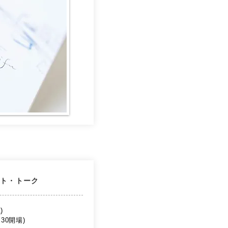
スト・トーク
土)
4:30開場)