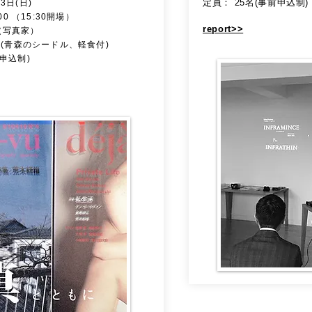
定員： 25名(事前申込制)
3日(日)
:00 （15:30開場）
report>>
（写真家）
円 (青森のシードル、軽食付)
前申込制)