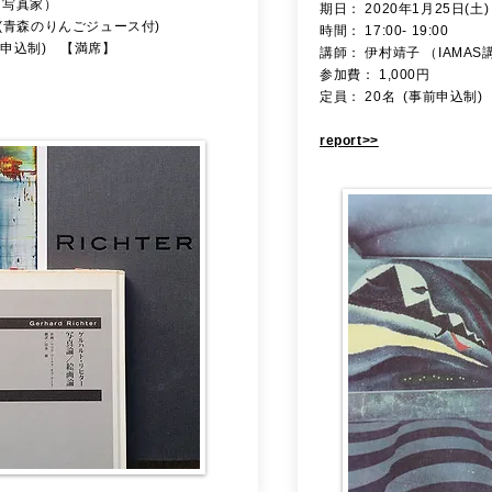
（写真家）
​期日： 2020年1月25日(土)
円 (青森のりんごジュース付)
時間： 17:00‐ 19:00
前申込制) 【満席】
講師： 伊村靖子
（IAMAS
参加費： 1,000円
定員： 20名 (事前申込制)
report>>