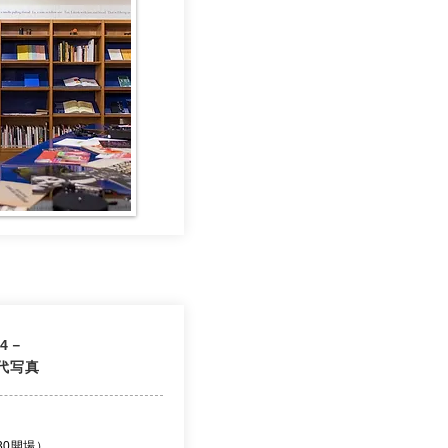
14－
代写真
7:30開場）