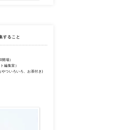
編集すること
:30開場）
ート編集室）
阜のおやついろいろ、お茶付き)