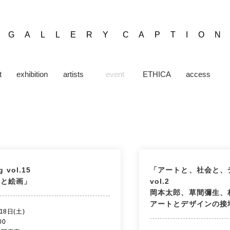
​G A L L E R Y C A P T I O N
t
exhibition
artists
event
ETHICA
access
g vol.15
「アートと、社会と、
真と絵画」
vol.2
岡本太郎、草間彌生、
アートとデザインの接
18日(土)
:00