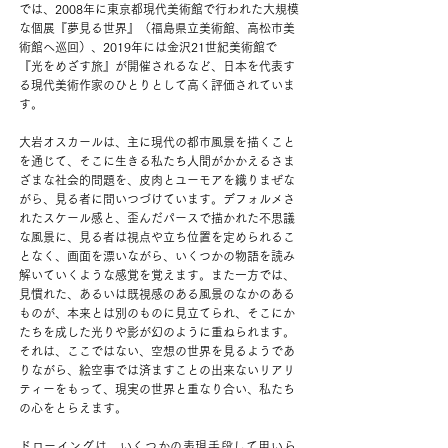
では、2008年に東京都現代美術館で行われた大規模
な個展『夢見る世界』（福島県立美術館、高松市美
術館へ巡回）、2019年には金沢21世紀美術館で
『光をめざす旅』が開催されるなど、日本を代表す
る現代美術作家のひとりとして高く評価されていま
す。
大岩オスカールは、主に現代の都市風景を描くこと
を通じて、そこに生きる私たち人間がかかえるさま
ざまな社会的問題を、皮肉とユーモアを織りまぜな
がら、見る者に問いつづけています。デフォルメさ
れたスケール感と、歪んだパースで描かれた不思議
な風景に、見る者は視点や立ち位置を定められるこ
となく、画面を漂いながら、いくつかの物語を読み
解いていくような感覚を覚えます。また一方では、
見慣れた、あるいは既視感のある風景のなかのある
ものが、本来とは別のものに見立てられ、そこにか
たちを成した光りや影が幻のように重ねられます。
それは、ここではない、空想の世界を見るようであ
りながら、絵空事では済ますことの出来ないリアリ
ティーをもって、現実の世界と重なり合い、私たち
の心をとらえます。
ドローイングは、いくつかの表現手段して用いら