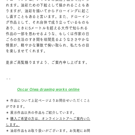
れます。油彩ための下絵として描かれることもあ
りますが、油彩を描いてからドローイングに起こ
し直すこともあると言います。また、ドローイン
グ作品として、それ自体で成り立っているものも
あり、ときに5メートルを超える大作で知られる
作品の一部を思わせるような、もしくは作家の日
ごろの生活のすき間を垣間見るようなささやかな
情景が、軽やかな筆致で掬い取られ、私たちの目
を楽しませてくれます。
是非ご高覧賜りますよう、ご案内申し上げます。
​・・
Oscar Oiwa drawing works online
＊ 作品について上記ページ
よりお問合せいただくこと
ができます。
＊ 展示作品以外の作品もご紹介しています。
＊
購入ご希望の方は、オンラインストアへご案内いた
します。
＊ 油彩作品もお取り扱いがございます。お気軽にお問