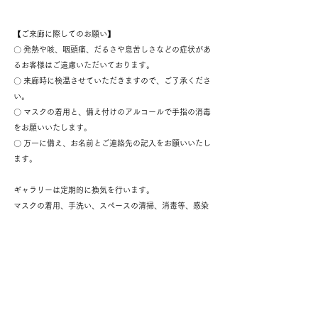
【ご来廊に際してのお願い】
〇 発熱や咳、咽頭痛、だるさや息苦しさなどの症状があ
るお客様はご遠慮いただいております。
〇 来廊時に検温させていただきますので、ご了承くださ
い。
〇 マスクの着用と、備え付けのアルコールで手指の消毒
をお願いいたします。
〇 万一に備え、お名前とご連絡先の記入をお願いいたし
ます。
ギャラリーは定期的に換気を行います。
マスクの着用、手洗い、スペースの清掃、消毒等、感染
防止、衛生管理に努めます。