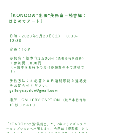
『KONDOの”出張”美術室－読書編：
はじめてアート』
日時：2023年5月20日(土) 10:30-
12:30
定員：10名
参加費：絵本代3,500円
（読書会特別価格）
＋参加費1,000円
（＊絵本をお持ちの方は参加費のみで結構で
す）
予約方法：
お名前と当日連絡可能
な連絡先
をお知らせください。
gallerycaption@gmail.com
場所：GALLERY CAPTION
(岐阜
市明徳町
10 杉山ビル1F）
「KONDOの”出張”美術室」が、7年ぶりにギャラリ
ーキャプションへ出張します。今回は「読書編」とし