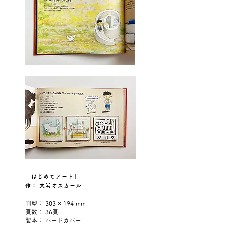
「はじめてアート」
作： 大岩オスカール
判型
：
303 × 194 mm
頁数： 36頁
製本： ハードカバー