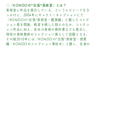
〇
「KONDOの”出張”美術室」とは？
美術室に作品を展示している、というエピソードをき
っかけに、2004年にギャラリーキャプションにて
「KONDOの“出張”美術室－鑑賞編」と題したコレク
ション展を開催。教室を模した設えのなか、コレクシ
ョン作品に加え、各社の美術の教科書なども展示し、
現役の美術教師のコレクション展として話題となる。
その後2010年には「KONDOの“出張”美術室－授業
編：KONDOのコレクション事始め」と題し、自身の
コレクションの成り立ちについてのレクチャーを、授
業さながらに行う。2016年にはfront
（2014年～2017
にて
「KONDOの"出張"美術室－図
年、岐阜市金宝町）
書室編」
として、展覧会カタログや作品集など、美術
にまつわる蔵書を自由に閲覧できる期間限定の図書室
を開設。「自分が高校生の頃にこんな授業を受けてみ
たかった」という声が毎回多数寄せられる人気企画。
The Anatomy Lesson
​解剖学講義