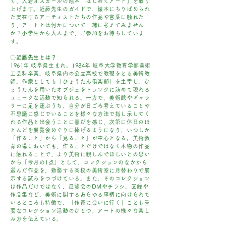
て、大岩オスカールの絵本「はじめてアート」を取り
上げます。近藤先生のガイドで、絵本にちりばめられ
た実在するアーティストたちの作品や言葉に触れた
り、アートとは何かについて一緒に考えてみません
か？小学生から大人まで、ご参加をお待ちしていま
す。
〇
近藤先生とは？
1961年 岐阜県生まれ。1984年 岐阜大学教育学部美術
工芸科卒業。岐阜県内の公立高校で教鞭をとる美術教
師。作家としても「ひょうたん倶楽部」を主宰し、ひ
ょうたんを用いたオブジェをトランクに詰めて現れる
ユニークな活動で知られる。一方で、美術館やギャラ
リーに足を運ぶうち、自分が日ごろ考えていることや
不思議に感じでいることを様々な方法で指し示してく
れる作品と出会うことに喜びを感じ、次第に休日のほ
とんどを展覧会めぐりに捧げるようになり、いつしか
「作ること」から「見ること」が中心となる。美術教
育の場においても、作ることだけではなく本物の作品
に触れることで、より美術に親しん
でほしいとの思い
から「今月の1点」として、コレクションのなかから
選んだ作品を、勤務する高校の美術室に月替わりで展
示する試みをつづけている。また、そのコレクション
は作品だけではなく、展覧会のDMやチラシ、図録や
作品集など、美術に関するあらゆる事柄に向けられて
いるところも特徴で、「作家に会いに行く」ことも重
要なコレクション活動のひとつ。アートの様々な楽し
み方を伝えている。