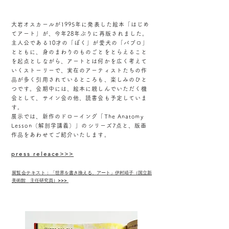
大岩オスカールが1995年に発表した絵本「はじめ
てアート」が、今年28年ぶりに再版されました。
主人公である10才の「ぼく」が愛犬の「パブロ」
とともに、身のまわりのものごとをとらえること
を起点としながら、アートとは何かを広く考えて
いくストーリーで、実在のアーティストたちの作
品が多く引用されているところも、楽しみのひと
つです。会期中には、絵本に親しんでいただく機
会として、サイン会の他、読書会も予定していま
す。
展示では、新作のドローイング「The Anatomy
Lesson（解剖学講義）」のシリーズ7点と、版画
作品をあわせてご紹介いたします。
press releace>>>
展覧会テキスト：「
世界を書き換える、アート​」伊村靖子（国立新
美術館 主任研究員）>>>