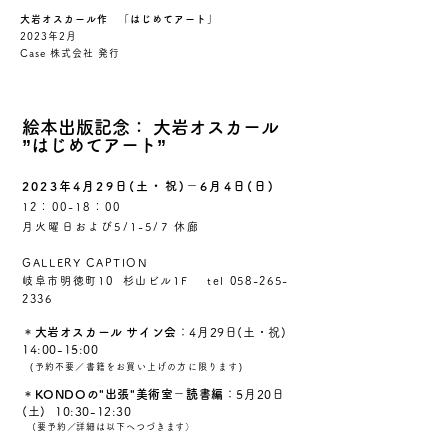
大岩オスカール作 「はじめてアート」
2023年2月
Case 株式会社 発行
絵本出版記念：
大岩オスカール
”はじめてアート”
2023年4月29日(土・祝)－6月4日(日)
12：00-18：00
​
月火曜日および5/1-5/7 休廊
GALLERY CAPTION
岐阜市明徳町10 杉山ビル1F
tel
058-265-
2336
＊
大岩オスカール サイン会
：4月29日(土・祝)
14:00-15:00
(
予約不要／書籍をお買い上げの方に限り
ます
)
＊
KONDOの"出張"美術室－読書編
：5月20日
(土) 10:30-12:30
(要予約／詳細は以下へ
つづきます）