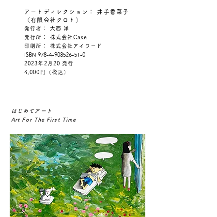
​アートディレクション： 井手香菜子
（有限会社クロト）
発行者： 大西 洋
発行所：
株式会社Case
印刷所： 株式会社アイワード
ISBN
978-4-908526-51-0
2023年2月20
発行
4,000円（税込）​
はじめてアート
​Art For The First Time