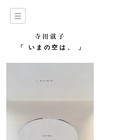
寺田就子
「 いまの空は、 」