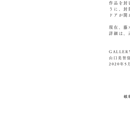
作品を封
うに、封
ドアか
現在、藤
詳細は、
GALLER
山口美智
2020年5
岐阜