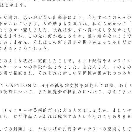
をはじめます。
゙かな間の、思いがけない出来事により、今もすべての人々
びやかされています。人の動きも制限され、私たちがかつて
いたものが一変しました。状況は少しずつ良い兆しを見せはし
見えますが、この先に何が起こるのか、誰も知らないままて
りありません。それはこの何ヶ月かを振りかえってみるだけ
できるところでしょう。
、このような状況に直面したことで、ネット配信やオンライン
ニケーションの手段が生まれました。また人と人、ものと
ゆる場で見直され、それぞれに新しい関係性が築かれつつあ
RY CAPTIONは、4月の眞板雅文展を延期して以降、あらた
の役割について、また展覧会の枠組みについて、考えてまい
、ギャラリーや美術館だけにあるものでしょうか。ましてや
んし、ただ作品さえあれば成立するというものでもありま
としての封筒」は、からっぽの封筒をギャラリーの空間とし