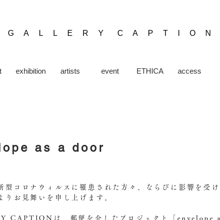
​G A L L E R Y C A P T I O N
t
exhibition
artists
event
ETHICA
access
lope as a door
新型コロナウィルスに罹患された方々、ならびに影響を受
よりお見舞いを申し上げます。
Y CAPTIONは、郵便を介したプロジェクト「envelope a