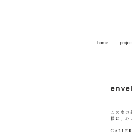
home
projec
enve
この度の
様に、心
GALLER