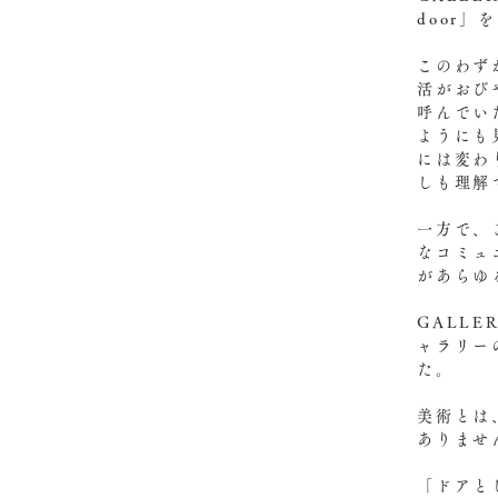
door」
このわす
活がお
呼んで
ようにも
には変わ
しも理解
一方で
なコミュ
があら
GALLE
ャラリー
た。
美術とは
ありませ
「ドア