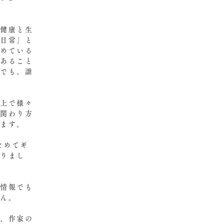
の健康と生
「日常」と
゙めている
゙あること
でも、誰
上で様々
の関わり方
ります。
めてギ
りまし
情報でも
せん。
て、作家の