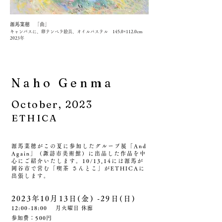
​源馬菜穂
「曲」
キャ
ンバスに、卵テンペラ絵具、オイルパステル 145.0×112.0cm
2023年
Naho
Genma
October, 2023
ETHICA
源馬菜穂がこの夏に参加したグループ展「And
Again」（諏
訪市
美術館）に出品した作品を中
心にご紹介いたします。10/13,14には源馬が
岡谷市で営む「喫茶 さんとこ」がETHICAに
出張します。
2023年10月13日(金) -29日(日)
12:00-18:00
​月
火曜日 休廊
参加費：500円