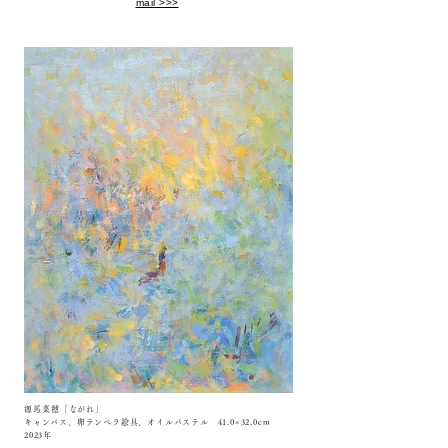
mail >>>
源馬菜穂「ながれ」
キャンバス、卵テンペラ絵具、オイルパステル 41.0×32.0cm
​2023年