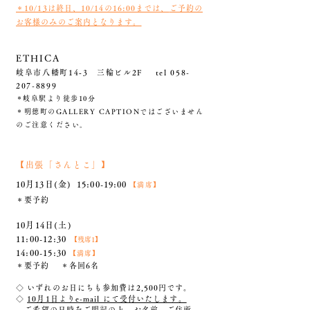
＊
10/13は終日、10/14の16:00までは、
ご予約の
お客様のみのご案内となります。
ETHICA
岐阜市八幡町14‐3 三輪ビル2F
tel
058-
207-8899
​＊岐阜駅より徒歩10分
＊明徳町のGALLERY CAPTIONではございません
のご注意ください。
【出張「さんとこ」】
10月13日(
金) 1
5:00-19:00
【満席】
＊要予約
10月14日(土)
11:00-12:30
【残席1】
14:00-15
:30
【満
席
】
＊要予約 ＊各回6名
◇ いずれのお日にちも参加費は2,500円です。
◇
10月1日よりe-mail にて受付いたします。
ご希望の日時をご明記の上、お名前、ご住所、