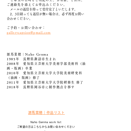
ご連絡先を添えてお申込みください。
メールの返信を持って受付完了といたします。
2、3日経っても返信が無い場合は、必ず再度お問い
合わせください。
ご予約・お問い合わせ：
gallerycaption@gmail.com
源馬菜穂｜Naho Genma
1985年 長野県諏訪市生まれ
2008年 愛知県立芸術大学美術学部美術科（油
画・版画）卒業
2010年 愛知県立芸術大学大学院美術研究科
（油画・版画）修了
2011年 愛知県立芸術大学大学院研修生 修了
2018年 長野県岡谷市に制作拠点を移す
​源馬菜穂｜作品リスト
​Naho Genma work list
ご希望の方はこちらからお問い合わせください