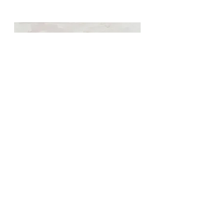
源馬菜穂「夢想 II」
紙に透明水彩絵具
image size/ 11.0×11.0cm
​2023年