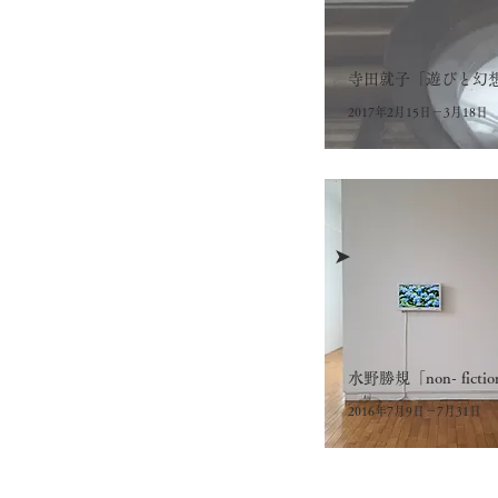
寺田就子「遊びと幻
2017年2月15日－3月18日
➤
水野勝規「non- ficti
2016年7月9日－7月31日