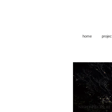
home
projec
➤
NIGHT PIECES: 02