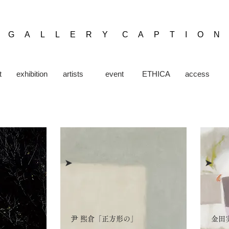
​G A L L E R Y C A P T I O N
t
exhibition
artists
event
ETHICA
access
➤
➤
尹 熙倉「正方形の」
金田