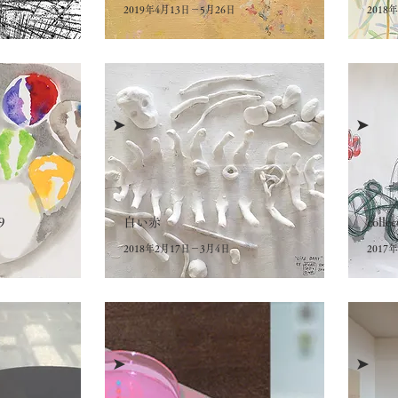
2019年4月13日－5月26日
2018
➤
➤
9
白い赤
collec
2018年2月17日－3月4日
2017
➤
➤