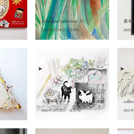
じめてアート」
collection/ selection: 12
藤本
2023年2月25日－3月19日
2022
➤
➤
大岩オスカール ドローイング展
collec
2021年10月20日－11月7日
2021