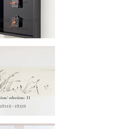
由紀夫「時間について」
年11月12日－12月4日
tion/ selection: 11
年2月11日－2月23日