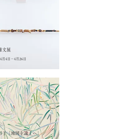
雅文展
年4月4日－4月26日
彩子「地図を遠くへ」