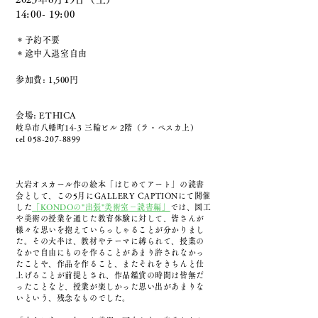
14:
00- 19:00
＊
予約不要
＊途中入退室自由
参加
費:
1,500
円
会場: ETHICA
岐阜市八幡町14-3 三輪ビル 2階（ラ・ペスカ上）
tel
058-207-8899
大岩オスカール作の絵本「はじめてアート」の読書
会として、この5月にGALLERY CAPTIONにて開催
した
「KONDOの"出張"美術室－読書編」
では、図工
や美術の授業を通じた教育体験に対して、皆さんが
様々な思いを抱えていらっしゃることが分かりまし
た。その大半は、教材やテーマに縛られて、授業の
なかで自由にものを作ることがあまり許されなかっ
たことや、作品を作ること、またそれをきちんと仕
上げることが前提とされ、作品鑑賞の時間は皆無だ
ったことなど、授業が楽しかった思い出があまりな
いという、残念なものでした。