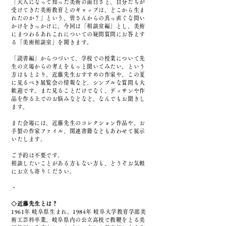
「大人になって知った美術の面白さと、自分たちが
受けてきた美術教育とのギャップは、どこから生ま
れたのか？」という、皆さんからの真っ直ぐな問い
かけをきっかけに、今回は「相談室編」とし、美術
にまつわるあれこれについての疑問質問にお答えす
る「美術相談室」を開きます。
「読書編」からつづいて、学校での授業について先
生の立場からの考えをもっと聞いてみたい、という
方はもとより、近藤先生おすすめの作家や、この夏
に見るべき展覧会の情報など、シンプルな質問も大
歓迎です。また見ることだけでなく、デッサンや作
品を作る上でのお悩みなどなど、なんでもお聞きし
ます。
また会場には、近藤先生のコレクション作品や、お
手製の作家ファイル、関連書籍などもあわせて展示
いたします。
ご予約は不要です。
相談したいことがある方もない方も、どうぞお気軽
にお立ち寄りください。
・
◇近藤先生とは？
1961年 岐阜県生まれ。1984年 岐阜大学教育学部美
術工芸科卒業。岐阜県内の公立高校で教鞭をとる美