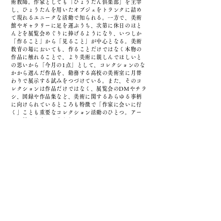
術教師。作家としても「ひょうたん倶楽部」を主宰
し、ひょうたんを用いたオブジェをトランクに詰め
て現れるユニークな活動で知られる。一方で、美術
館やギャラリーに足を運ぶうち、次第に休日のほと
んどを展覧会めぐりに捧げるようになり、いつしか
「作ること」から「見ること」が中心となる。美術
教育の場においても、作ることだけではなく本物の
作品に触れることで、より美術に親しんでほしいと
の思いから「今月の1点」として、コレクションのな
かから選んだ作品を、勤務する高校の美術室に月替
わりで展示する試みをつづけている。また、そのコ
レクションは作品だけではなく、展覧会のDMやチラ
シ、図録や作品集など、美術に関するあらゆる事柄
に向けられているところも特徴で「作家に会いに行
く」ことも重要なコレクション活動のひとつ。アー
トの様々な楽しみ方を伝えている。
◇出張美術室とは？
「美術室に作品を展示している」というエピソード
をきっかけに、2004年にギャラリーキャプションに
て「KONDOの“出張”美術室－鑑賞編」と題したコ
レクション展を開催。教室を模した設えのなか、コ
レクション作品に加え、各社の美術の教科書なども
展示し、現役の美術教師のコレクション展として話
題となる。その後2010年には「KONDOの“出張”美
術室－授業編：KONDOのコレクション事始め」と
題し、自身のコレクションの成り立ちについてのレ